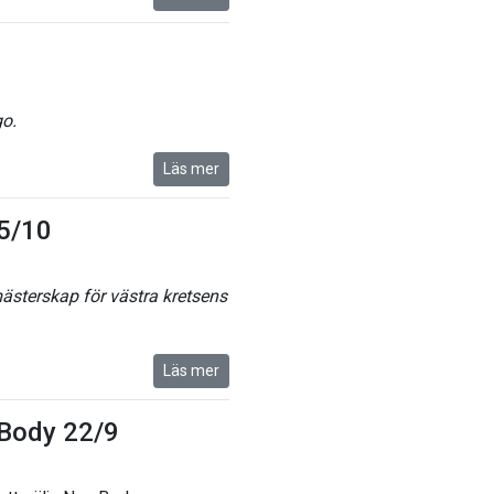
go.
Läs mer
 5/10
mästerskap för västra kretsens
Läs mer
wBody 22/9