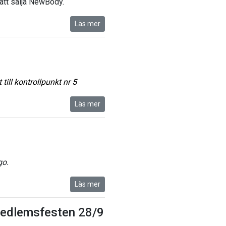
att sälja NewBody.
Läs mer
till kontrollpunkt nr 5
Läs mer
go.
Läs mer
 Medlemsfesten 28/9