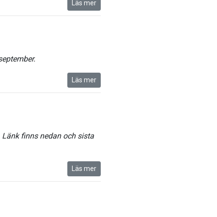
Läs mer
september.
Läs mer
. Länk finns nedan och sista
Läs mer