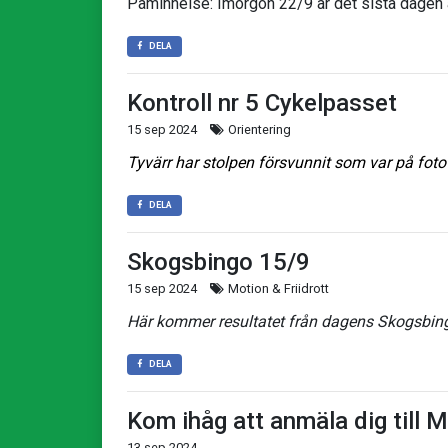
Påminnelse: Imorgon 22/9 är det sista dagen 
DELA
Kontroll nr 5 Cykelpasset
15 sep 2024
Orientering
Tyvärr har stolpen försvunnit som var på fotot 
DELA
Skogsbingo 15/9
15 sep 2024
Motion & Friidrott
Här kommer resultatet från dagens Skogsbin
DELA
Kom ihåg att anmäla dig till
13 sep 2024