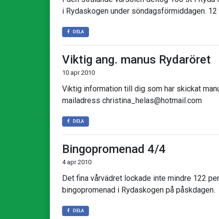
i Rydaskogen under söndagsförmiddagen. 12 p
DELA
Viktig ang. manus Rydaröret
10 apr 2010
Viktig information till dig som har skickat manu
mailadress christina_helas@hotmail.com
DELA
Bingopromenad 4/4
4 apr 2010
Det fina vårvädret lockade inte mindre 122 per
bingopromenad i Rydaskogen på påskdagen.
DELA