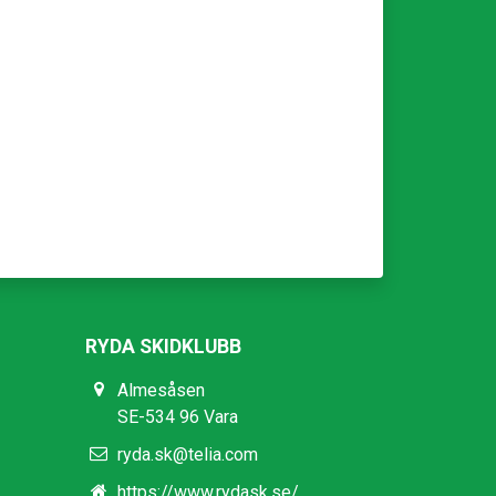
RYDA SKIDKLUBB
Almesåsen
SE-534 96 Vara
ryda.sk@telia.com
https://www.rydask.se/