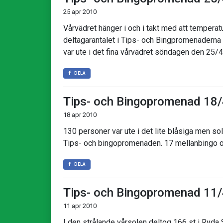
25 apr 2010
Vårvädret hänger i och i takt med att tempera
deltagarantalet i Tips- och Bingpromenaderna
var ute i det fina vårvädret söndagen den 25/4
DELA
Tips- och Bingopromenad 18
18 apr 2010
130 personer var ute i det lite blåsiga men so
Tips- och bingopromenaden. 17 mellanbingo och
DELA
Tips- och Bingopromenad 11
11 apr 2010
I den strålande vårsolen deltog 166 st i Ryd