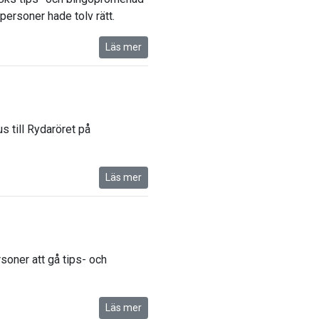
ersoner hade tolv rätt.
Läs mer
s till Rydaröret på
Läs mer
soner att gå tips- och
Läs mer