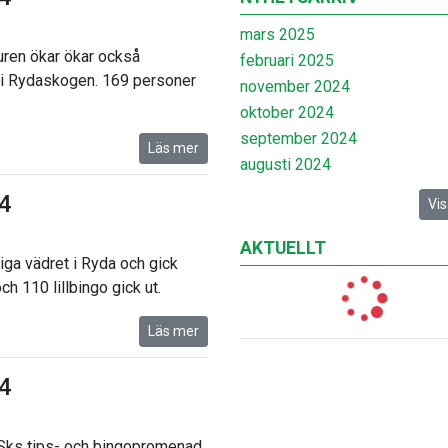
mars 2025
turen ökar ökar också
februari 2025
 i Rydaskogen. 169 personer
november 2024
oktober 2024
september 2024
Läs mer
augusti 2024
/4
Vis
AKTUELLT
liga vädret i Ryda och gick
 110 lillbingo gick ut.
Läs mer
/4
a Sks tips- och bingopromenad