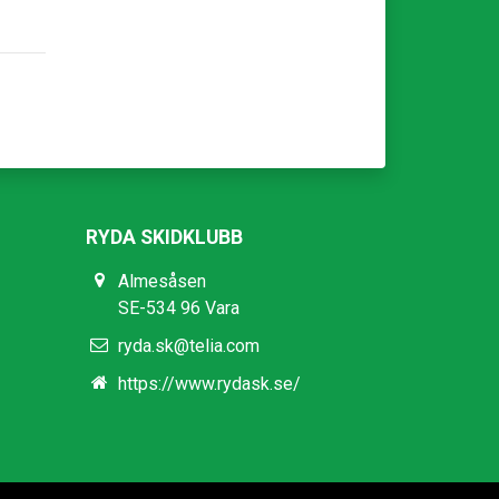
RYDA SKIDKLUBB
Almesåsen
SE-534 96 Vara
ryda.sk@telia.com
https://www.rydask.se/