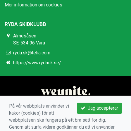
Mer information om cookies
RYDA SKIDKLUBB
Almesåsen
SE-534 96 Vara
ryda.sk@telia.com
https://www.rydask.se/
På vår webbplats använder vi
Jag accepterar
kakor (cookies) för att
webbplatsen ska fungera på ett bra sätt för dig.
Genom att surfa vidare godkänner du att vi använder